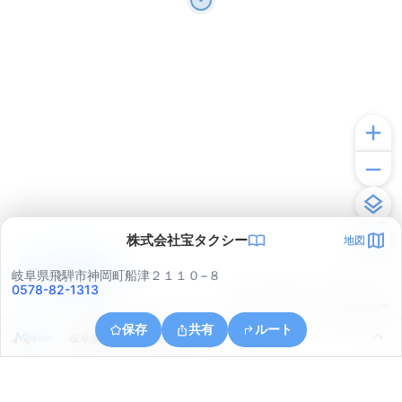
株式会社宝タクシー
地図
アプリで見る
岐阜県飛騨市神岡町船津２１１０−８
0578-82-1313
© ONE COMPATH © GeoTechnologies Inc.
保存
共有
ルート
岐阜県飛騨市神岡町梨ケ根