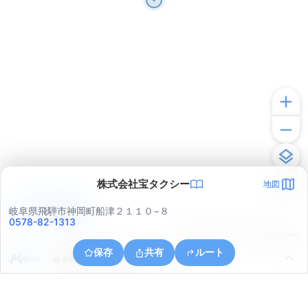
株式会社宝タクシー
地図
アプリで見る
岐阜県飛騨市神岡町船津２１１０−８
0578-82-1313
© ONE COMPATH © GeoTechnologies Inc.
保存
共有
ルート
岐阜県飛騨市神岡町寺林