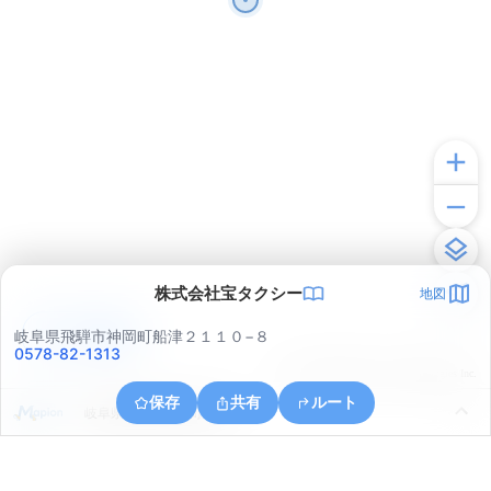
株式会社宝タクシー
地図
アプリで見る
岐阜県飛騨市神岡町船津２１１０−８
0578-82-1313
© ONE COMPATH © GeoTechnologies Inc.
保存
共有
ルート
岐阜県飛騨市神岡町寺林