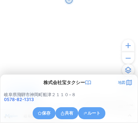
株式会社宝タクシー
地図
アプリで見る
岐阜県飛騨市神岡町船津２１１０−８
0578-82-1313
© ONE COMPATH © GeoTechnologies Inc.
保存
共有
ルート
岐阜県飛騨市神岡町朝浦