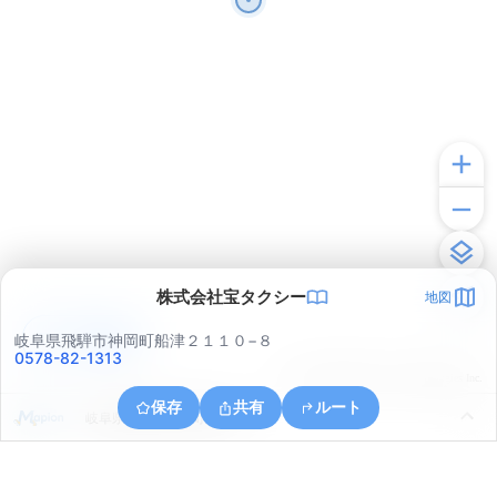
株式会社宝タクシー
地図
アプリで見る
岐阜県飛騨市神岡町船津２１１０−８
0578-82-1313
© ONE COMPATH © GeoTechnologies Inc.
保存
共有
ルート
岐阜県飛騨市神岡町梨ケ根