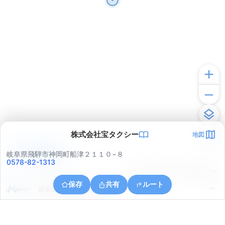
株式会社宝タクシー
地図
アプリで見る
岐阜県飛騨市神岡町船津２１１０−８
0578-82-1313
© ONE COMPATH © GeoTechnologies Inc.
保存
共有
ルート
岐阜県飛騨市神岡町朝浦