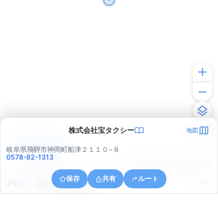
株式会社宝タクシー
地図
アプリで見る
岐阜県飛騨市神岡町船津２１１０−８
0578-82-1313
© ONE COMPATH © GeoTechnologies Inc.
保存
共有
ルート
岐阜県飛騨市神岡町朝浦