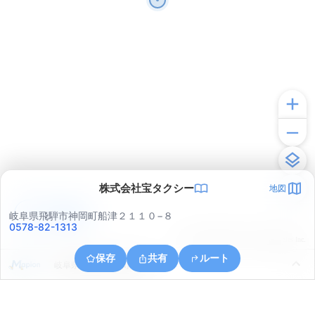
株式会社宝タクシー
地図
アプリで見る
岐阜県飛騨市神岡町船津２１１０−８
0578-82-1313
© ONE COMPATH © GeoTechnologies Inc.
保存
共有
ルート
岐阜県飛騨市神岡町朝浦