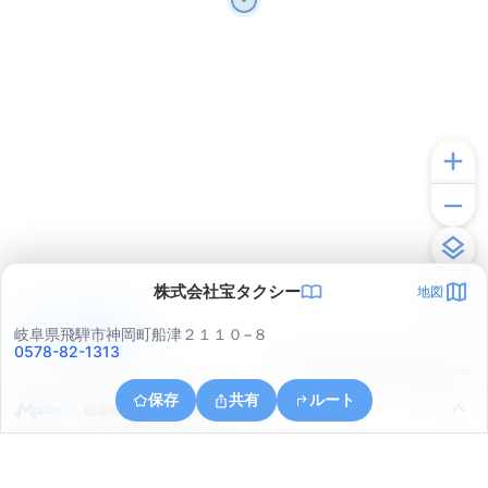
株式会社宝タクシー
地図
アプリで見る
岐阜県飛騨市神岡町船津２１１０−８
0578-82-1313
© ONE COMPATH © GeoTechnologies Inc.
保存
共有
ルート
岐阜県飛騨市神岡町寺林