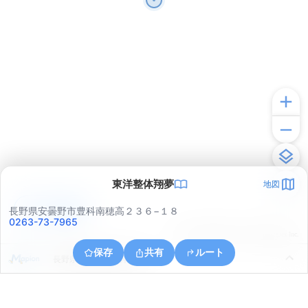
東洋整体翔夢
地図
アプリで見る
長野県安曇野市豊科南穂高２３６−１８
0263-73-7965
© ONE COMPATH © GeoTechnologies Inc.
保存
共有
ルート
長野県安曇野市豊科田沢