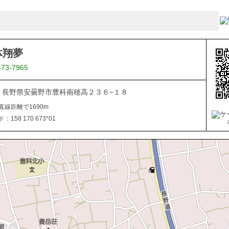
体翔夢
-73-7965
201 長野県安曇野市豊科南穂高２３６−１８
直線距離で1690m
158 170 673*01