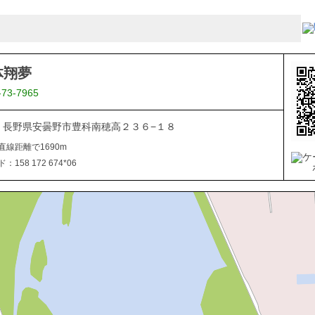
体翔夢
-73-7965
201 長野県安曇野市豊科南穂高２３６−１８
直線距離で1690m
158 172 674*06