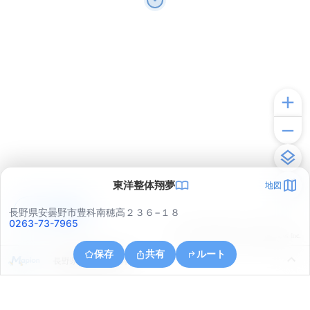
東洋整体翔夢
地図
アプリで見る
長野県安曇野市豊科南穂高２３６−１８
0263-73-7965
© ONE COMPATH © GeoTechnologies Inc.
保存
共有
ルート
長野県安曇野市豊科