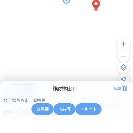
諏訪神社
地図
アプリで見る
埼玉県熊谷市川原明戸
© ONE COMPATH © GeoTechnologies Inc.
保存
共有
ルート
埼玉県深谷市長在家