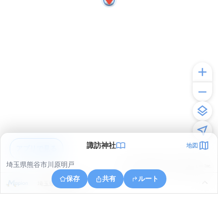
諏訪神社
地図
アプリで見る
埼玉県熊谷市川原明戸
© ONE COMPATH © GeoTechnologies Inc.
保存
共有
ルート
埼玉県深谷市瀬山