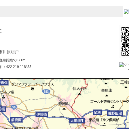
社
市川原明戸
直線距離で871m
422 219 118*83