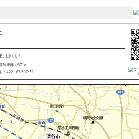
社
市川原明戸
直線距離で871m
422 187 507*51