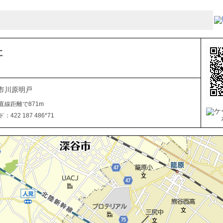
社
市川原明戸
直線距離で871m
422 187 486*71