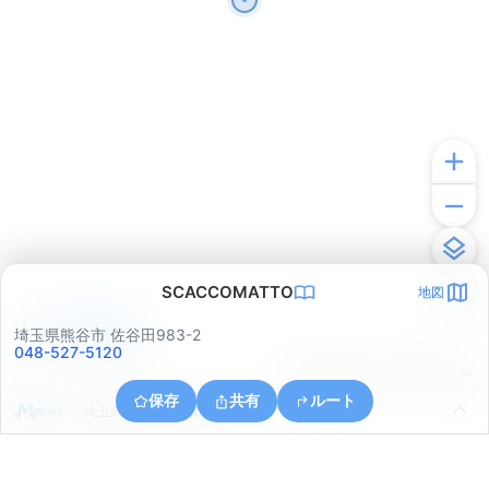
SCACCOMATTO
地図
アプリで見る
埼玉県熊谷市 佐谷田983-2
048-527-5120
© ONE COMPATH © GeoTechnologies Inc.
保存
共有
ルート
埼玉県行田市持田１丁目３