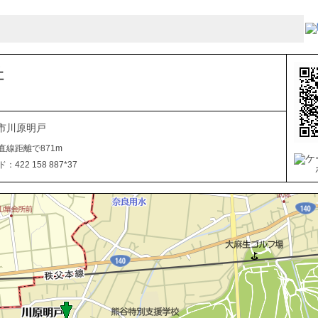
社
市川原明戸
直線距離で871m
422 158 887*37