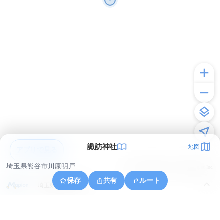
諏訪神社
地図
アプリで見る
埼玉県熊谷市川原明戸
© ONE COMPATH © GeoTechnologies Inc.
保存
共有
ルート
埼玉県深谷市本田