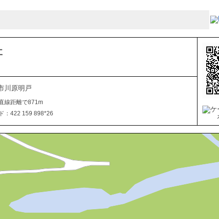
社
市川原明戸
直線距離で871m
422 159 898*26