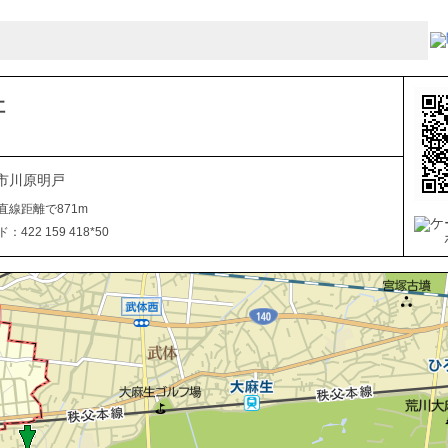
社
市川原明戸
直線距離で871m
422 159 418*50