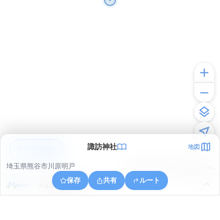
諏訪神社
地図
アプリで見る
埼玉県熊谷市川原明戸
© ONE COMPATH © GeoTechnologies Inc.
保存
共有
ルート
埼玉県深谷市本田