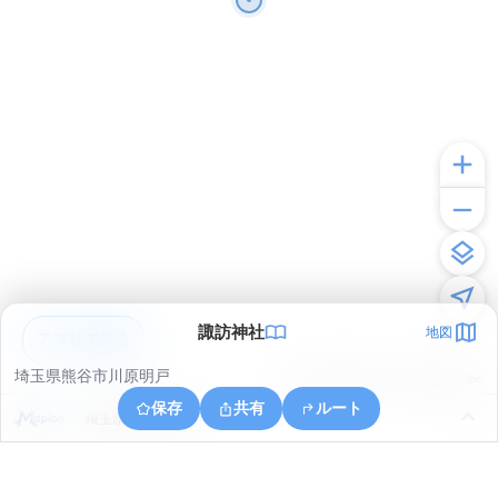
諏訪神社
地図
アプリで見る
埼玉県熊谷市川原明戸
© ONE COMPATH © GeoTechnologies Inc.
保存
共有
ルート
埼玉県深谷市本田