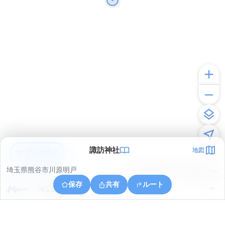
諏訪神社
地図
アプリで見る
埼玉県熊谷市川原明戸
© ONE COMPATH © GeoTechnologies Inc.
保存
共有
ルート
埼玉県深谷市本田