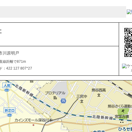
社
市川原明戸
直線距離で871m
422 127 807*27