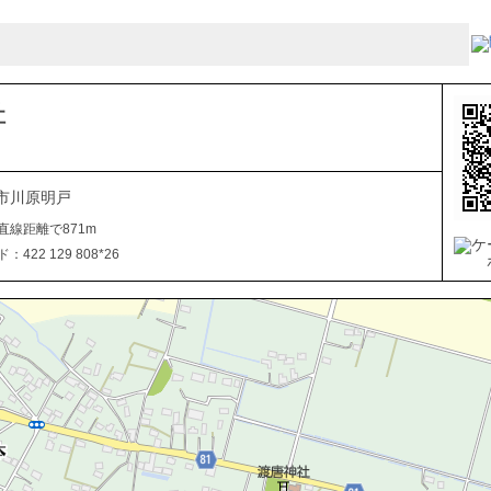
社
市川原明戸
直線距離で871m
422 129 808*26