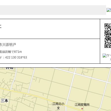
社
市川原明戸
直線距離で871m
422 130 318*63