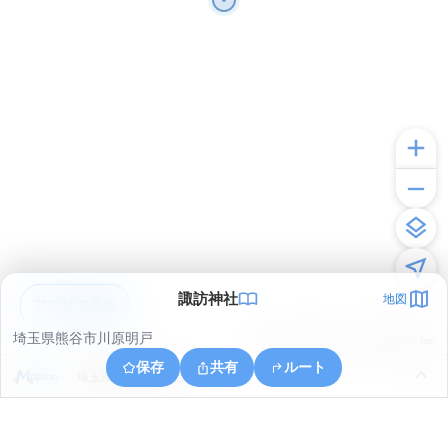
諏訪神社
地図
アプリで見る
埼玉県熊谷市川原明戸
© ONE COMPATH © GeoTechnologies Inc.
保存
共有
ルート
埼玉県深谷市白草台