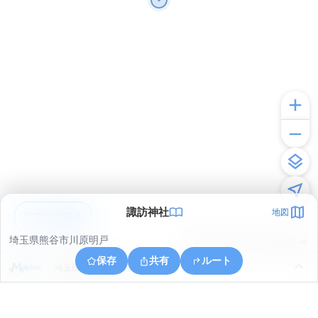
諏訪神社
地図
アプリで見る
埼玉県熊谷市川原明戸
© ONE COMPATH © GeoTechnologies Inc.
保存
共有
ルート
埼玉県深谷市白草台