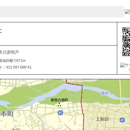
社
市川原明戸
直線距離で871m
422 097 696*41