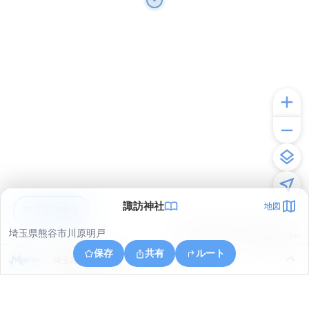
諏訪神社
地図
アプリで見る
埼玉県熊谷市川原明戸
© ONE COMPATH © GeoTechnologies Inc.
保存
共有
ルート
埼玉県深谷市本田