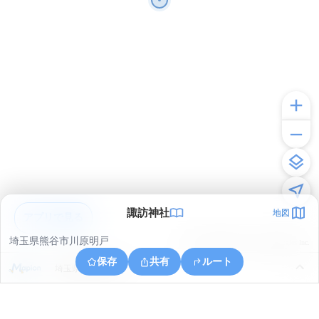
諏訪神社
地図
アプリで見る
埼玉県熊谷市川原明戸
© ONE COMPATH © GeoTechnologies Inc.
保存
共有
ルート
埼玉県深谷市本田