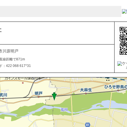
社
市川原明戸
直線距離で871m
422 068 617*31