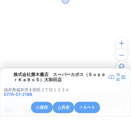
株式会社勝木書店 スーパーカボス（Ｓｕｐｅ
地
ｒＫａＢｏＳ）大和田店
図
アプリで見る
福井県福井市大和田２丁目１２３４
0776-57-2188
© ONE COMPATH © GeoTechnologies Inc.
保存
共有
ルート
福井県福井市八重巻中町