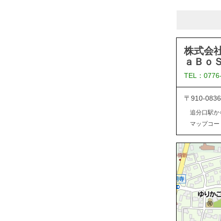
株式会
ａＢｏ
TEL：0776
〒910-0
追分口駅か
マップコード：