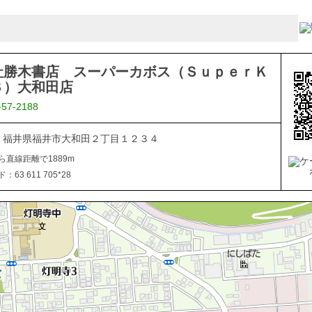
社勝木書店 スーパーカボス（ＳｕｐｅｒＫ
Ｓ）大和田店
-57-2188
836 福井県福井市大和田２丁目１２３４
ら直線距離で1889m
63 611 705*28