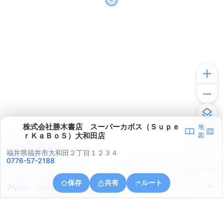
株式会社勝木書店 スーパーカボス（Ｓｕｐｅ
地
ｒＫａＢｏＳ）大和田店
図
アプリで見る
福井県福井市大和田２丁目１２３４
0776-57-2188
© ONE COMPATH © GeoTechnologies Inc.
保存
共有
ルート
福井県福井市高木中央２丁目