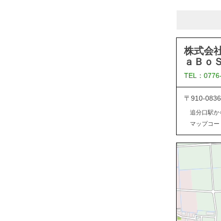
株式会
ａＢｏ
TEL：0776
〒910-0
追分口駅か
マップコード：