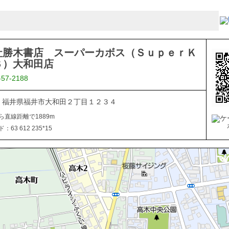
社勝木書店 スーパーカボス（ＳｕｐｅｒＫ
Ｓ）大和田店
-57-2188
836 福井県福井市大和田２丁目１２３４
ら直線距離で1889m
63 612 235*15