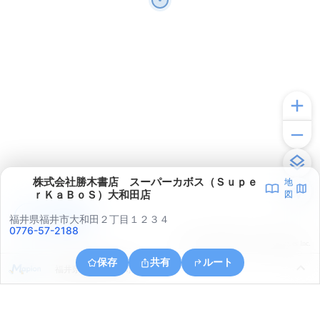
株式会社勝木書店 スーパーカボス（Ｓｕｐｅ
地
ｒＫａＢｏＳ）大和田店
図
アプリで見る
福井県福井市大和田２丁目１２３４
0776-57-2188
© ONE COMPATH © GeoTechnologies Inc.
保存
共有
ルート
福井県福井市高木町