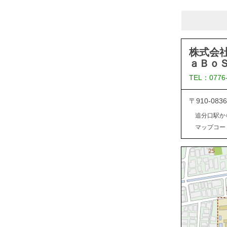
株式会
ａＢｏ
TEL：0776
〒910-0
追分口駅か
マップコード：