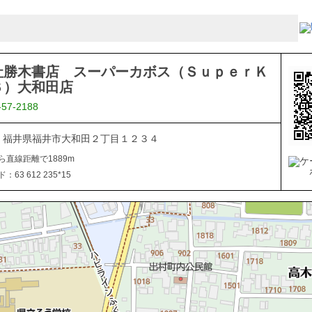
社勝木書店 スーパーカボス（ＳｕｐｅｒＫ
Ｓ）大和田店
-57-2188
836 福井県福井市大和田２丁目１２３４
ら直線距離で1889m
63 612 235*15