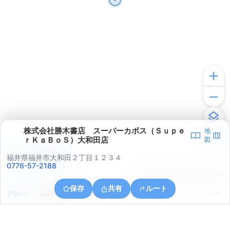
株式会社勝木書店 スーパーカボス（Ｓｕｐｅ
地
ｒＫａＢｏＳ）大和田店
図
アプリで見る
福井県福井市大和田２丁目１２３４
0776-57-2188
© ONE COMPATH © GeoTechnologies Inc.
保存
共有
ルート
福井県福井市経田１丁目