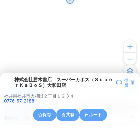
株式会社勝木書店 スーパーカボス（Ｓｕｐｅ
地
ｒＫａＢｏＳ）大和田店
図
アプリで見る
福井県福井市大和田２丁目１２３４
0776-57-2188
© ONE COMPATH © GeoTechnologies Inc.
保存
共有
ルート
福井県福井市新保町