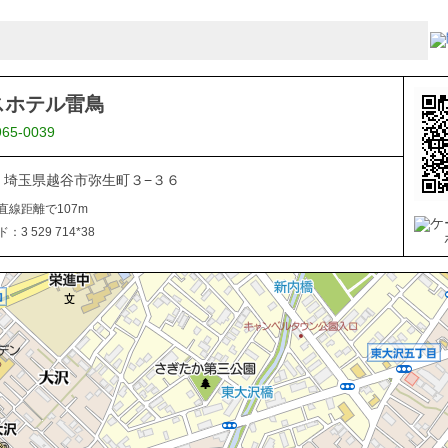
スホテル雷鳥
965-0039
816 埼玉県越谷市弥生町３−３６
直線距離で107m
3 529 714*38