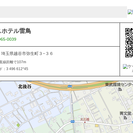
スホテル雷鳥
965-0039
816 埼玉県越谷市弥生町３−３６
直線距離で107m
3 496 612*45