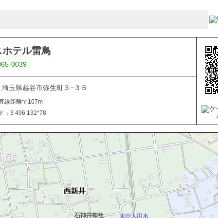
スホテル雷鳥
965-0039
816 埼玉県越谷市弥生町３−３６
直線距離で107m
3 496 132*78