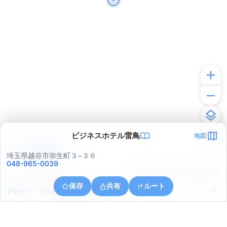
ビジネスホテル雷鳥
地図
アプリで見る
埼玉県越谷市弥生町３−３６
048-965-0039
© ONE COMPATH © GeoTechnologies Inc.
保存
共有
ルート
埼玉県越谷市瓦曽根２丁目７