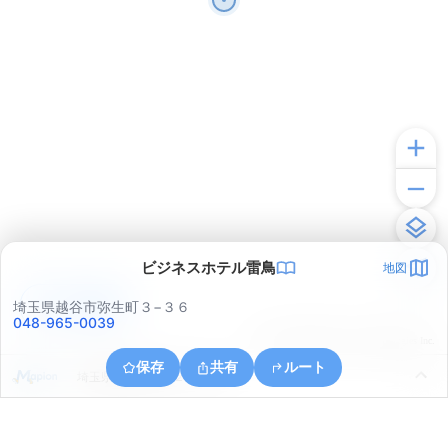
ビジネスホテル雷鳥
地図
アプリで見る
埼玉県越谷市弥生町３−３６
048-965-0039
© ONE COMPATH © GeoTechnologies Inc.
保存
共有
ルート
埼玉県越谷市西方２丁目１７