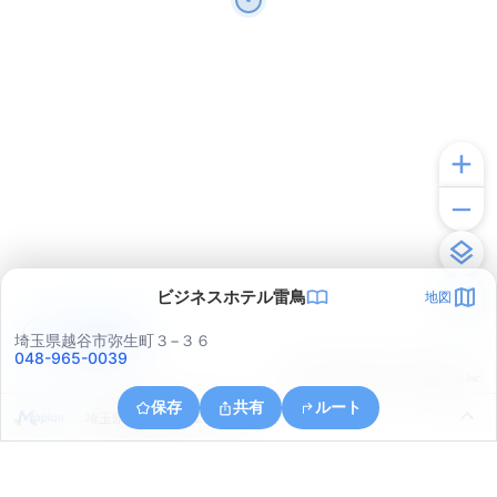
ビジネスホテル雷鳥
地図
アプリで見る
埼玉県越谷市弥生町３−３６
048-965-0039
© ONE COMPATH © GeoTechnologies Inc.
保存
共有
ルート
埼玉県越谷市西方２丁目１７