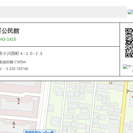
町公民館
343-1415
市小川西町４-１０-１３
直線距離で305m
5 220 743*40