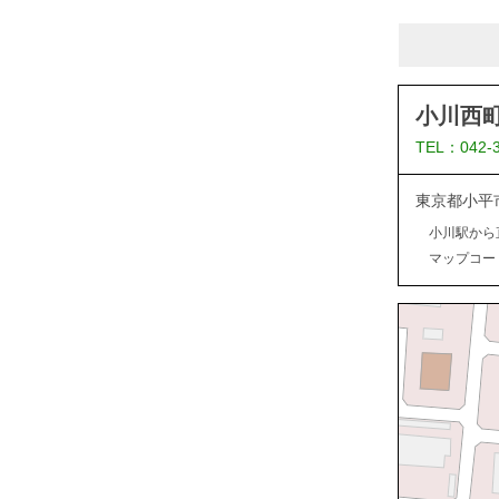
小川西
TEL：042-
東京都小平
小川駅から
マップコード：